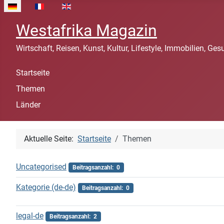
Sprache auswählen
Westafrika Magazin
Wirtschaft, Reisen, Kunst, Kultur, Lifestyle, Immobilien, Ges
Startseite
Themen
Länder
Aktuelle Seite:
Startseite
Themen
Uncategorised
Beitragsanzahl: 0
Kategorie (de-de)
Beitragsanzahl: 0
legal-de
Beitragsanzahl: 2