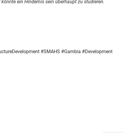
der könnte ein Hindernis sein überhaupt zu studieren.
ructureDevelopment
#
SMAHS
#
Gambia #Development