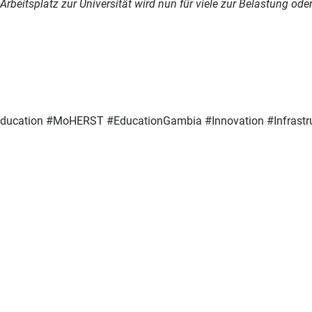
om Arbeitsplatz zur Universität wird nun für viele zur Belastung o
Education
#
MoHERST
#
EducationGambia
#
Innovation
#
Infrast