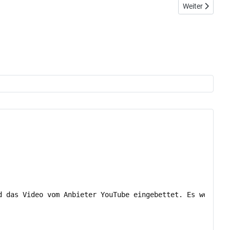
Nächster Beitr
Weiter
d das Video vom Anbieter YouTube eingebettet. Es werden 