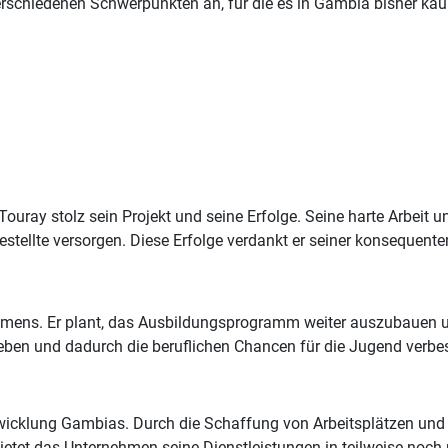
erschiedenen Schwerpunkten an, für die es in Gambia bisher kau
ouray stolz sein Projekt und seine Erfolge. Seine harte Arbeit
estellte versorgen. Diese Erfolge verdankt er seiner konsequent
nehmens. Er plant, das Ausbildungsprogramm weiter auszubauen 
ben und dadurch die beruflichen Chancen für die Jugend verbe
Entwicklung Gambias. Durch die Schaffung von Arbeitsplätzen un
ietet das Unternehmen seine Dienstleistungen in teilweise noch