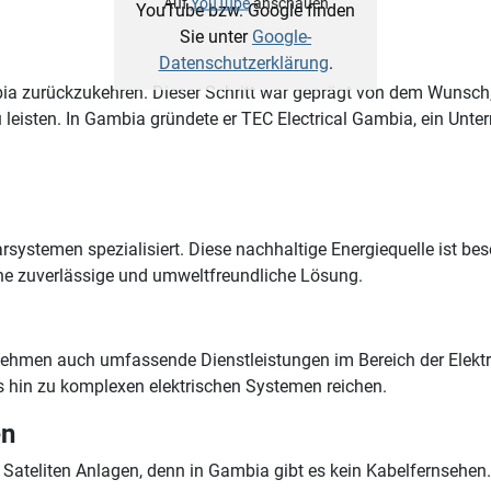
Auf
YouTube
anschauen
YouTube bzw. Google finden
Sie unter
Google-
Datenschutzerklärung
.
bia zurückzukehren. Dieser Schritt war geprägt von dem Wunsch
u leisten. In Gambia gründete er TEC Electrical Gambia, ein Un
arsystemen spezialisiert. Diese nachhaltige Energiequelle ist b
ne zuverlässige und umweltfreundliche Lösung.
nehmen auch umfassende Dienstleistungen im Bereich der Elektro
is hin zu komplexen elektrischen Systemen reichen.
en
ateliten Anlagen, denn in Gambia gibt es kein Kabelfernsehen